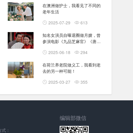
在澳洲做护士，我看见了不同的
老年生活
2025-07-29
613
知名女演员自曝退圈做月嫂，曾
参演电影《九品芝麻官》《唐伯
虎点秋香》
2025-06-18
294
在荷兰养老院做义工，我看到老
去的另一种可能！
2025-03-27
355
编辑部微信
方式：