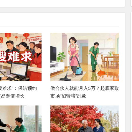
嫂难求”：保洁预约
做合伙人就能月入5万？起底家政
交易翻倍增长
市场“招转培”乱象