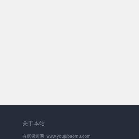
关于本站
有琚保姆网
www.youjubaomu.com