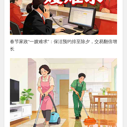
春节家政“一嫂难求”：保洁预约排至除夕，交易翻倍增
长