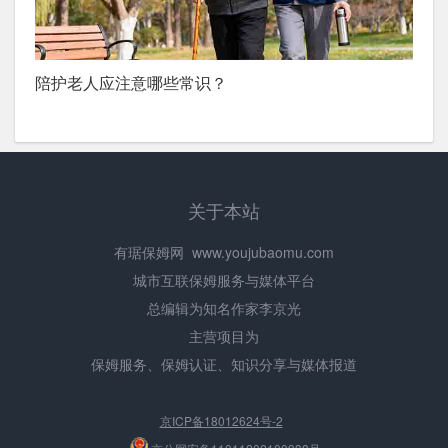
陪护老人应注意哪些常识？
关于本站
有琚保姆网
www.youjubaomu.com
城市互联保姆服务与媒体平台
总编辑为知名作家李京光
主营项目为
保姆服务、保姆认证、知识分享与媒体报道
京ICP备18012624号-2