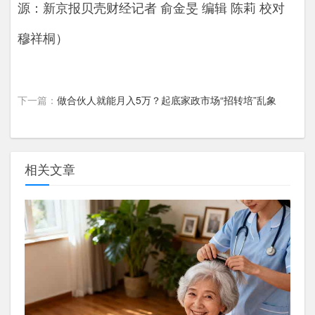
源：
新京报贝壳财经记者 俞金旻 编辑 陈莉 校对
穆祥桐）
下一篇：
做合伙人就能月入5万？起底家政市场“招转培”乱象
相关文章